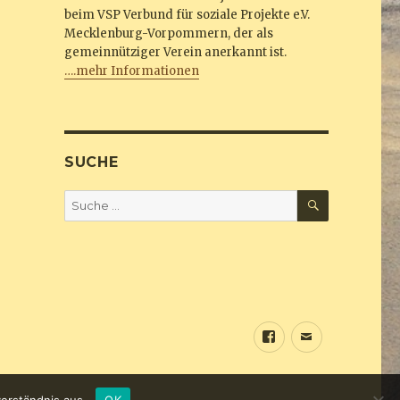
beim VSP Verbund für soziale Projekte e.V.
Mecklenburg-Vorpommern, der als
gemeinnütziger Verein anerkannt ist.
….mehr Informationen
SUCHE
SUCHEN
Suche
nach:
Sundine
E-
bei
Mail
Facebook