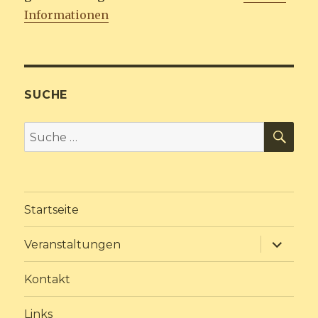
Informationen
SUCHE
SU
Suche
nach:
Startseite
Unterme
Veranstaltungen
anzeige
Kontakt
Links