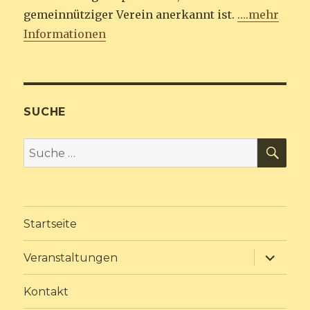
gemeinnütziger Verein anerkannt ist.
….mehr
Informationen
SUCHE
SU
Suche
nach:
Startseite
Unterme
Veranstaltungen
anzeige
Kontakt