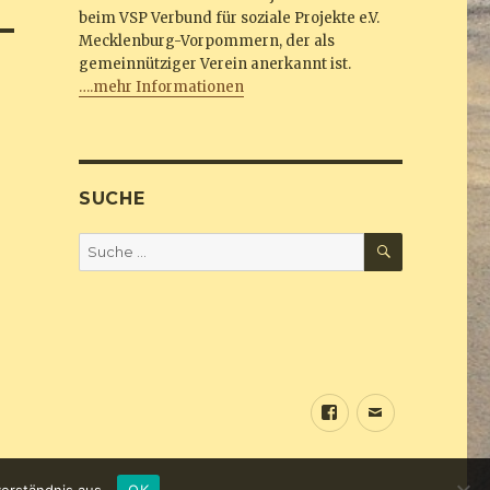
beim VSP Verbund für soziale Projekte e.V.
Mecklenburg-Vorpommern, der als
gemeinnütziger Verein anerkannt ist.
….mehr Informationen
SUCHE
SUCHEN
Suche
nach:
Sundine
E-
bei
Mail
Facebook