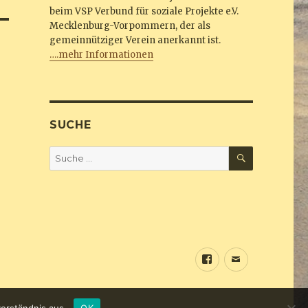
beim VSP Verbund für soziale Projekte e.V.
Mecklenburg-Vorpommern, der als
gemeinnütziger Verein anerkannt ist.
….mehr Informationen
SUCHE
SUCHEN
Suche
nach:
Sundine
E-
bei
Mail
Facebook