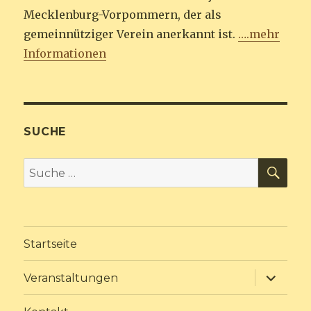
Mecklenburg-Vorpommern, der als
gemeinnütziger Verein anerkannt ist.
….mehr
Informationen
SUCHE
SU
Suche
nach:
Startseite
Unterme
Veranstaltungen
anzeige