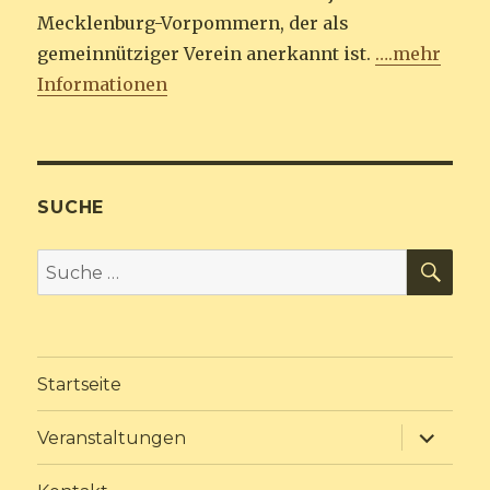
Mecklenburg-Vorpommern, der als
gemeinnütziger Verein anerkannt ist.
….mehr
Informationen
SUCHE
SU
Suche
nach:
Startseite
Unterme
Veranstaltungen
anzeige