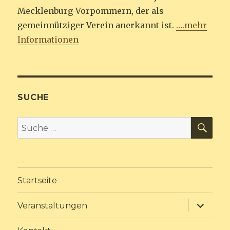
Mecklenburg-Vorpommern, der als
gemeinnütziger Verein anerkannt ist.
….mehr
Informationen
SUCHE
SU
Suche
nach:
Startseite
Unterme
Veranstaltungen
anzeige