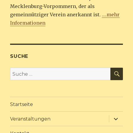
Mecklenburg-Vorpommern, der als
gemeinnütziger Verein anerkannt ist.
….mehr
Informationen
SUCHE
SU
Suche
nach:
Startseite
Unterme
Veranstaltungen
anzeige