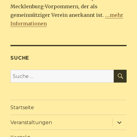
Mecklenburg-Vorpommern, der als
gemeinnütziger Verein anerkannt ist.
….mehr
Informationen
SUCHE
SU
Suche
nach:
Startseite
Unterme
Veranstaltungen
anzeige