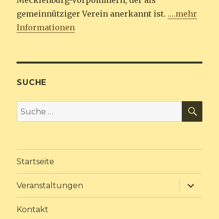
Mecklenburg-Vorpommern, der als
gemeinnütziger Verein anerkannt ist.
….mehr
Informationen
SUCHE
SU
Suche
nach:
Startseite
Unterme
Veranstaltungen
anzeige
Kontakt