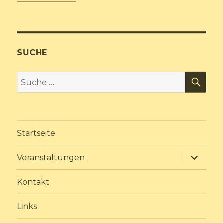
SUCHE
SU
Suche
nach:
Startseite
Unterme
Veranstaltungen
anzeige
Kontakt
Links