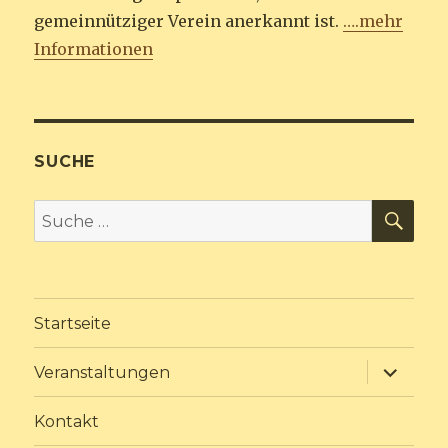
gemeinnütziger Verein anerkannt ist.
….mehr
Informationen
SUCHE
SU
Suche
nach:
Startseite
Unterme
Veranstaltungen
anzeige
Kontakt