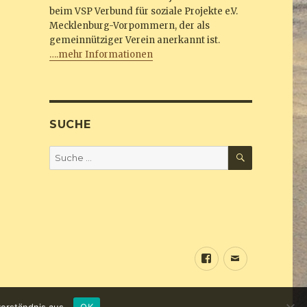
beim VSP Verbund für soziale Projekte e.V.
Mecklenburg-Vorpommern, der als
gemeinnütziger Verein anerkannt ist.
….mehr Informationen
SUCHE
SUCHEN
Suche
nach:
Sundine
E-
bei
Mail
Facebook