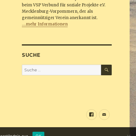
beim VSP Verbund für soziale Projekte e.V.
Mecklenburg-Vorpommern, der als
gemeinnütziger Verein anerkannt ist.
….mehr Informationen
SUCHE
SUCHEN
Suche
nach:
Sundine
E-
bei
Mail
Facebook