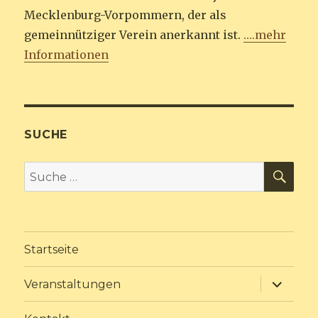
Mecklenburg-Vorpommern, der als
gemeinnütziger Verein anerkannt ist.
….mehr
Informationen
SUCHE
SU
Suche
nach:
Startseite
Unterme
Veranstaltungen
anzeige