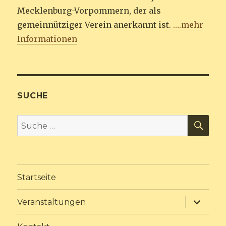
Mecklenburg-Vorpommern, der als
gemeinnütziger Verein anerkannt ist.
….mehr
Informationen
SUCHE
SU
Suche
nach:
Startseite
Unterme
Veranstaltungen
anzeige