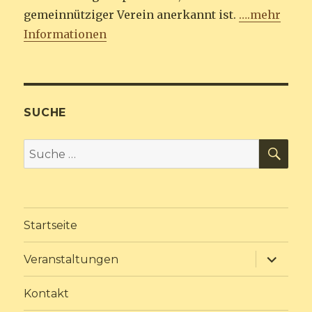
gemeinnütziger Verein anerkannt ist.
….mehr
Informationen
SUCHE
SU
Suche
nach:
Startseite
Unterme
Veranstaltungen
anzeige
Kontakt