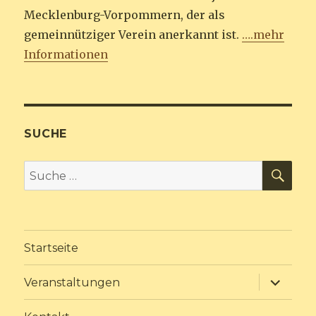
Mecklenburg-Vorpommern, der als
gemeinnütziger Verein anerkannt ist.
….mehr
Informationen
SUCHE
SU
Suche
nach:
Startseite
Unterme
Veranstaltungen
anzeige