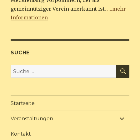
Mecklenburg-Vorpommern, der als
gemeinnütziger Verein anerkannt ist.
….mehr
Informationen
SUCHE
SU
Suche
nach:
Startseite
Unterme
Veranstaltungen
anzeige
Kontakt