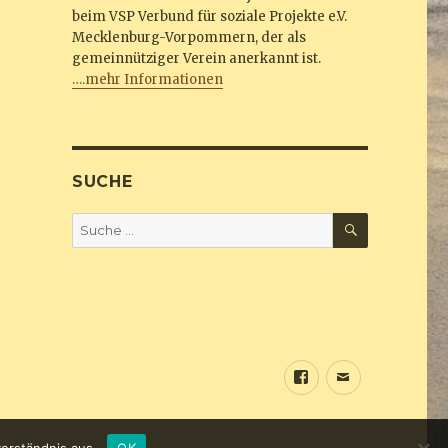
beim VSP Verbund für soziale Projekte e.V.
Mecklenburg-Vorpommern, der als
gemeinnütziger Verein anerkannt ist.
….mehr Informationen
SUCHE
SUCHEN
Suche
nach:
Sundine
E-
bei
Mail
Facebook