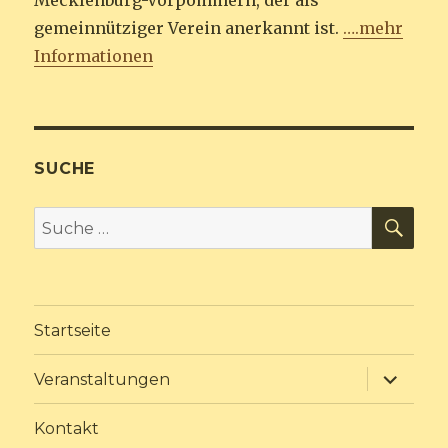
Mecklenburg-Vorpommern, der als
gemeinnütziger Verein anerkannt ist.
….mehr
Informationen
SUCHE
SU
Suche
nach:
Startseite
Unterme
Veranstaltungen
anzeige
Kontakt