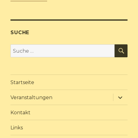
SUCHE
SU
Suche
nach:
Startseite
Unterme
Veranstaltungen
anzeige
Kontakt
Links