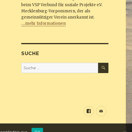
beim VSP Verbund für soziale Projekte e.V.
Mecklenburg-Vorpommern, der als
gemeinnütziger Verein anerkannt ist.
….mehr Informationen
SUCHE
SUCHEN
Suche
nach:
Sundine
E-
bei
Mail
Facebook