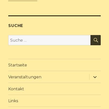
SUCHE
SU
Suche
nach:
Startseite
Unterme
Veranstaltungen
anzeige
Kontakt
Links