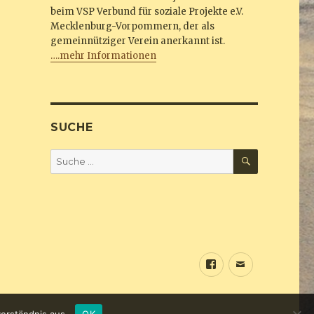
beim VSP Verbund für soziale Projekte e.V.
Mecklenburg-Vorpommern, der als
gemeinnütziger Verein anerkannt ist.
….mehr Informationen
SUCHE
SUCHEN
Suche
nach:
Sundine
E-
bei
Mail
Facebook