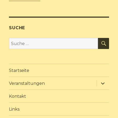
SUCHE
SU
Suche
nach:
Startseite
Unterme
Veranstaltungen
anzeige
Kontakt
Links