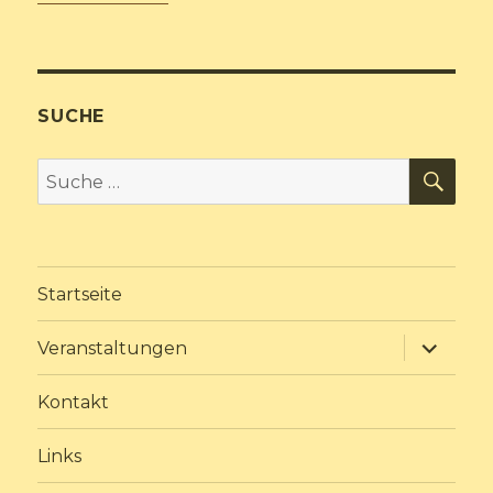
SUCHE
SU
Suche
nach:
Startseite
Unterme
Veranstaltungen
anzeige
Kontakt
Links