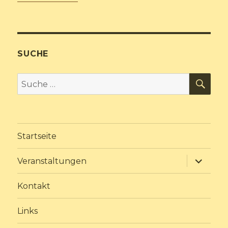
SUCHE
SU
Suche
nach:
Startseite
Unterme
Veranstaltungen
anzeige
Kontakt
Links