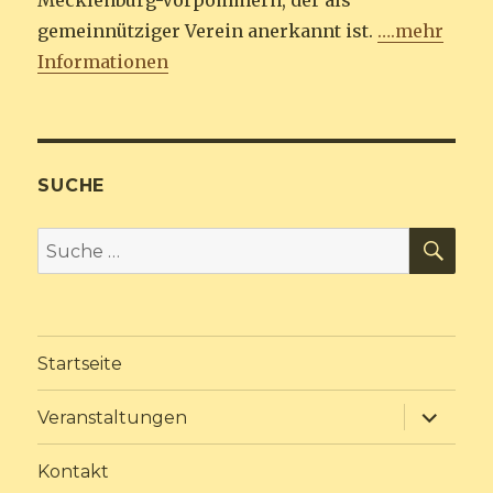
Mecklenburg-Vorpommern, der als
gemeinnütziger Verein anerkannt ist.
….mehr
Informationen
SUCHE
SU
Suche
nach:
Startseite
Unterme
Veranstaltungen
anzeige
Kontakt