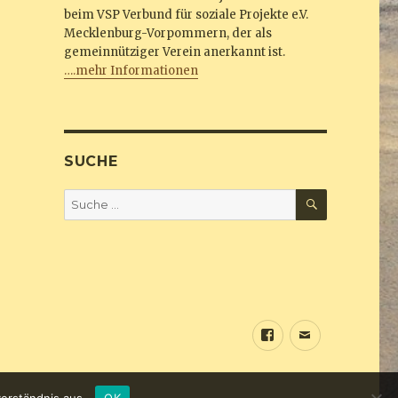
beim VSP Verbund für soziale Projekte e.V.
Mecklenburg-Vorpommern, der als
gemeinnütziger Verein anerkannt ist.
….mehr Informationen
SUCHE
SUCHEN
Suche
nach:
Sundine
E-
bei
Mail
Facebook