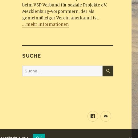
beim VSP Verbund für soziale Projekte e.V.
Mecklenburg-Vorpommern, der als
gemeinnütziger Verein anerkannt ist.
….mehr Informationen
SUCHE
SUCHEN
Suche
nach:
Sundine
E-
bei
Mail
Facebook