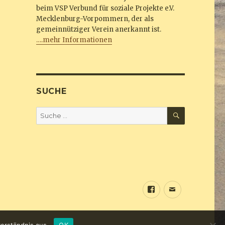
beim VSP Verbund für soziale Projekte e.V.
Mecklenburg-Vorpommern, der als
gemeinnütziger Verein anerkannt ist.
….mehr Informationen
SUCHE
SUCHEN
Suche
nach:
Sundine
E-
bei
Mail
Facebook