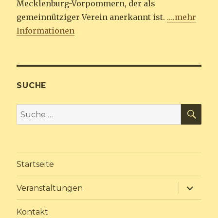
Mecklenburg-Vorpommern, der als
gemeinnütziger Verein anerkannt ist.
….mehr
Informationen
SUCHE
SU
Suche
nach:
Startseite
Unterme
Veranstaltungen
anzeige
Kontakt