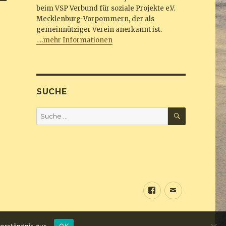
beim VSP Verbund für soziale Projekte e.V.
Mecklenburg-Vorpommern, der als
gemeinnütziger Verein anerkannt ist.
….mehr Informationen
SUCHE
SUCHEN
Suche
nach:
Sundine
E-
bei
Mail
Facebook