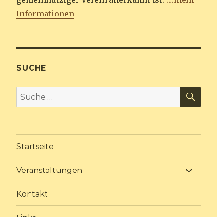
gemeinnütziger Verein anerkannt ist.
….mehr
Informationen
SUCHE
SU
Suche
nach:
Startseite
Unterme
Veranstaltungen
anzeige
Kontakt