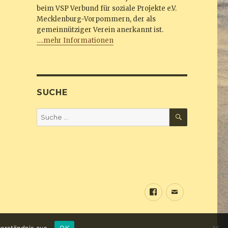
beim VSP Verbund für soziale Projekte e.V.
Mecklenburg-Vorpommern, der als
gemeinnütziger Verein anerkannt ist.
….mehr Informationen
SUCHE
SUCHEN
Suche
nach:
Sundine
E-
bei
Mail
Facebook