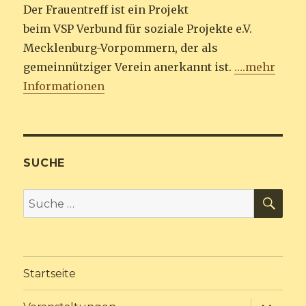
Der Frauentreff ist ein Projekt
beim VSP Verbund für soziale Projekte e.V.
Mecklenburg-Vorpommern, der als
gemeinnütziger Verein anerkannt ist.
….mehr
Informationen
SUCHE
SU
Suche
nach:
Startseite
Unterme