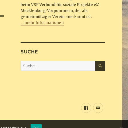
beim VSP Verbund für soziale Projekte e.V.
Mecklenburg-Vorpommern, der als
gemeinnütziger Verein anerkannt ist.
….mehr Informationen
SUCHE
SUCHEN
Suche
nach:
Sundine
E-
bei
Mail
Facebook