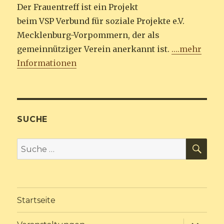
Der Frauentreff ist ein Projekt
beim VSP Verbund für soziale Projekte e.V.
Mecklenburg-Vorpommern, der als
gemeinnütziger Verein anerkannt ist.
….mehr
Informationen
SUCHE
SU
Suche
nach:
Startseite
Unterme