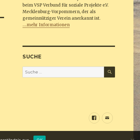
beim VSP Verbund für soziale Projekte e.V.
Mecklenburg-Vorpommern, der als
gemeinnütziger Verein anerkannt ist.
….mehr Informationen
SUCHE
SUCHEN
Suche
nach:
Sundine
E-
bei
Mail
Facebook