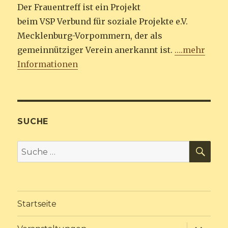
Der Frauentreff ist ein Projekt
beim VSP Verbund für soziale Projekte e.V.
Mecklenburg-Vorpommern, der als
gemeinnütziger Verein anerkannt ist.
….mehr
Informationen
SUCHE
SU
Suche
nach:
Startseite
Unterme