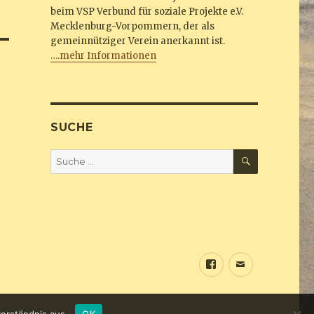
beim VSP Verbund für soziale Projekte e.V.
Mecklenburg-Vorpommern, der als
gemeinnütziger Verein anerkannt ist.
….mehr Informationen
SUCHE
SUCHEN
Suche
nach:
Sundine
E-
bei
Mail
Facebook