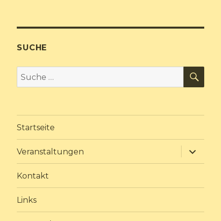
SUCHE
SU
Suche
nach:
Startseite
Unterme
Veranstaltungen
anzeige
Kontakt
Links