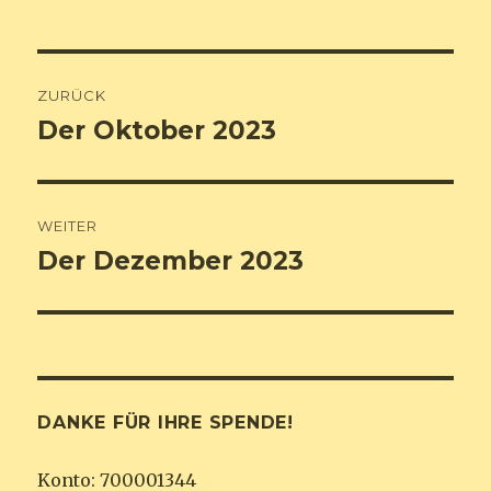
Beitrags-
ZURÜCK
Navigation
Der Oktober 2023
Vorheriger
Beitrag:
WEITER
Der Dezember 2023
Nächster
Beitrag:
DANKE FÜR IHRE SPENDE!
Konto: 700001344