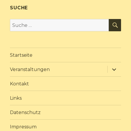
SUCHE
SU
Suche
nach:
Startseite
Unterme
Veranstaltungen
anzeige
Kontakt
Links
Datenschutz
Impressum