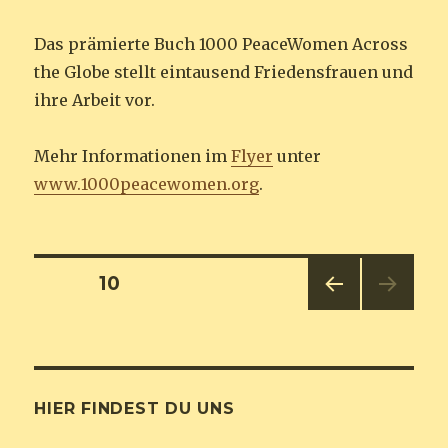
Das prämierte Buch 1000 PeaceWomen Across
the Globe stellt eintausend Friedensfrauen und
ihre Arbeit vor.
Mehr Informationen im
Flyer
unter
www.1000peacewomen.org
.
Seitennummerierung
SEITE
10
VOR
der
HERI
GE
Beiträge
SEIT
E
HIER FINDEST DU UNS