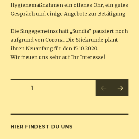
Hygienemaßnahmen ein offenes Ohr, ein gutes
Gespräch und einige Angebote zur Betätigung.
Die Singegemeinschaft „Sundia“ pausiert noch
aufgrund von Corona. Die Stickrunde plant
ihren Neuanfang für den 15.10.2020.
Wir freuen uns sehr auf Ihr Interesse!
Seitennummerierung
SEITE
1
NÄC
der
HSTE
SEIT
Beiträge
E
HIER FINDEST DU UNS