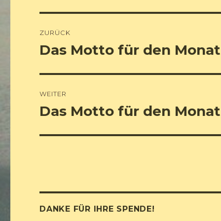
Beitrags-
ZURÜCK
Navigation
Das Motto für den Monat 
Vorheriger
Beitrag:
WEITER
Das Motto für den Monat
Nächster
Beitrag:
DANKE FÜR IHRE SPENDE!