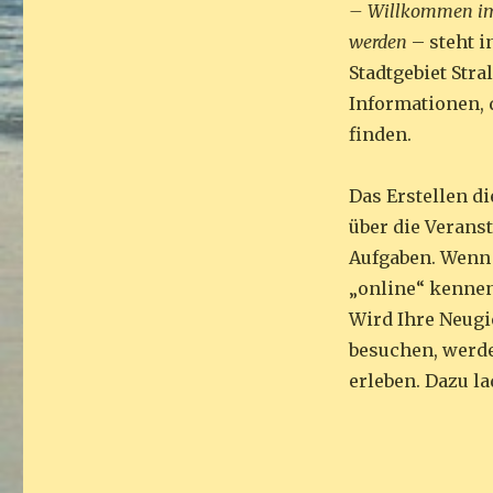
– Willkommen i
werden
– steht 
Stadtgebiet Stra
Informationen, 
finden.
Das Erstellen d
über die Verans
Aufgaben. Wenn 
„online“ kennen
Wird Ihre Neugie
besuchen, werde
erleben. Dazu l