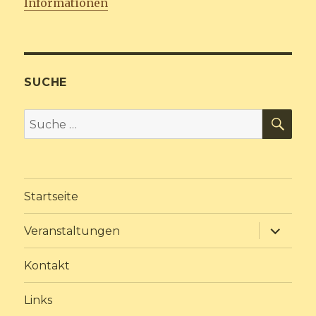
Informationen
SUCHE
SU
Suche
nach:
Startseite
Unterme
Veranstaltungen
anzeige
Kontakt
Links