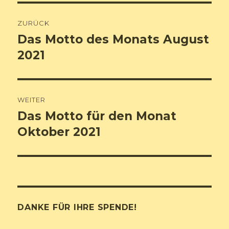
Beitrags-
ZURÜCK
Navigation
Das Motto des Monats August
Vorheriger
Beitrag:
2021
WEITER
Das Motto für den Monat
Nächster
Beitrag:
Oktober 2021
DANKE FÜR IHRE SPENDE!