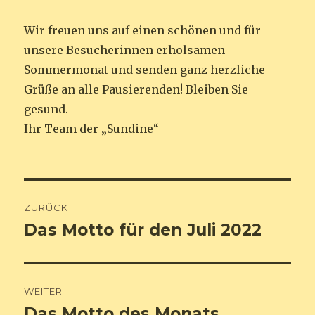
Wir freuen uns auf einen schönen und für
unsere Besucherinnen erholsamen
Sommermonat und senden ganz herzliche
Grüße an alle Pausierenden! Bleiben Sie
gesund.
Ihr Team der „Sundine“
Beitrags-
ZURÜCK
Navigation
Das Motto für den Juli 2022
Vorheriger
Beitrag:
WEITER
Das Motto des Monats
Nächster